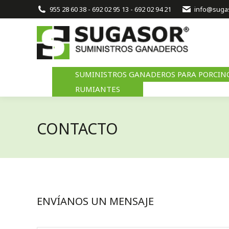
NOSOTROS
S
955 28 60 38 - 692 02 95 13 - 692 02 94 21
info@suga
CONTACTO
S
SUMINISTROS GANADEROS PARA PORCINO
RUMIANTES
CONTACTO
ENVÍANOS UN MENSAJE