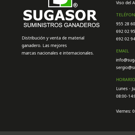
Viso del A
TELÉFO
955 28 60
692 02 95
Distribución y venta de material
692 02 94
ganadero. Las mejores
EMAIL
marcas nacionales e internacionales.
info@sug
sergio@s
HORARI
Lunes - J
08:00-14:
Viernes: 